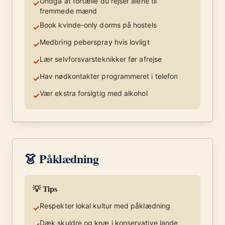
Undgå at fortælle du rejser alene til
✓
fremmede mænd
Book kvinde-only dorms på hostels
✓
Medbring peberspray hvis lovligt
✓
Lær selvforsvarsteknikker før afrejse
✓
Hav nødkontakter programmeret i telefon
✓
Vær ekstra forsigtig med alkohol
✓
👗 Påklædning
💡 Tips
Respekter lokal kultur med påklædning
✓
Dæk skuldre og knæ i konservative lande