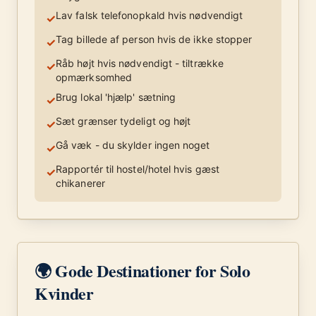
Lav falsk telefonopkald hvis nødvendigt
✓
Tag billede af person hvis de ikke stopper
✓
Råb højt hvis nødvendigt - tiltrække
✓
opmærksomhed
Brug lokal 'hjælp' sætning
✓
Sæt grænser tydeligt og højt
✓
Gå væk - du skylder ingen noget
✓
Rapportér til hostel/hotel hvis gæst
✓
chikanerer
🌍 Gode Destinationer for Solo
Kvinder