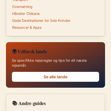
Overnatning
Håndter Chikane
Gode Destinationer for Solo Kvinder
Resourcer & Apps
🌍 Udforsk lande
Se specifikke rejseregler og tips for dit næste
rejsemål.
Se alle lande
📚 Andre guides