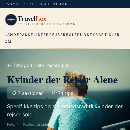
56°N · 10°E · KØBENHAVN
Travel
Lex
ET DANSK REJSELEKSIKON
LANDE
PAKKELISTER
REJSEREGLER
UDSTYR
ARTIKLER
OM
← Tilbage til alle rejseregler
Kvinder der Rejser Alene
📋
7
sektioner
💡
74
tips
Specifikke tips og sikkerhedsråd til kvinder der
rejser solo
Foto:
Tim Foster
/ Unsplash