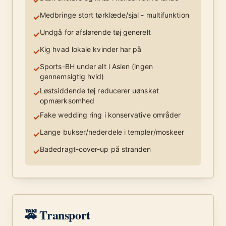
✓
Medbringe stort tørklæde/sjal - multifunktion
✓
Undgå for afslørende tøj generelt
✓
Kig hvad lokale kvinder har på
✓
Sports-BH under alt i Asien (ingen
✓
gennemsigtig hvid)
Løstsiddende tøj reducerer uønsket
✓
opmærksomhed
Fake wedding ring i konservative områder
✓
Lange bukser/nederdele i templer/moskeer
✓
Badedragt-cover-up på stranden
✓
🚕 Transport