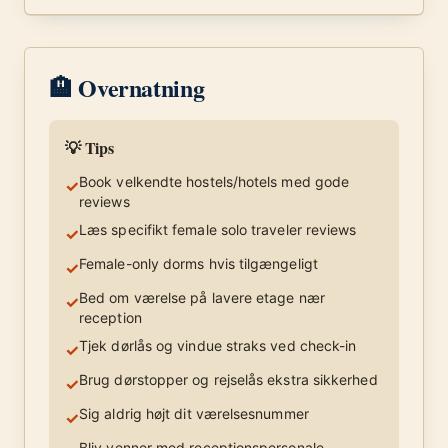
🏨 Overnatning
💡 Tips
Book velkendte hostels/hotels med gode
✓
reviews
Læs specifikt female solo traveler reviews
✓
Female-only dorms hvis tilgængeligt
✓
Bed om værelse på lavere etage nær
✓
reception
Tjek dørlås og vindue straks ved check-in
✓
Brug dørstopper og rejselås ekstra sikkerhed
✓
Sig aldrig højt dit værelsesnummer
✓
Bliv venner med receptionspersonale