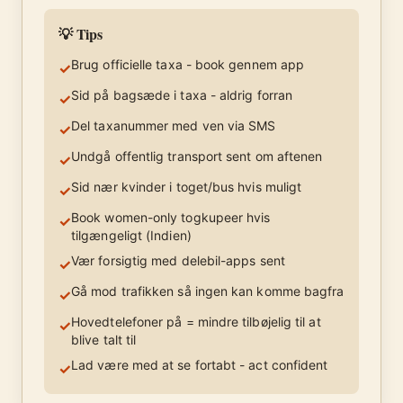
💡 Tips
Brug officielle taxa - book gennem app
✓
Sid på bagsæde i taxa - aldrig forran
✓
Del taxanummer med ven via SMS
✓
Undgå offentlig transport sent om aftenen
✓
Sid nær kvinder i toget/bus hvis muligt
✓
Book women-only togkupeer hvis
✓
tilgængeligt (Indien)
Vær forsigtig med delebil-apps sent
✓
Gå mod trafikken så ingen kan komme bagfra
✓
Hovedtelefoner på = mindre tilbøjelig til at
✓
blive talt til
Lad være med at se fortabt - act confident
✓