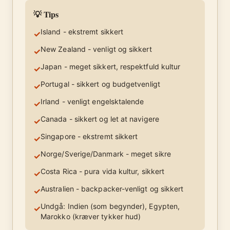
💡 Tips
Island - ekstremt sikkert
✓
New Zealand - venligt og sikkert
✓
Japan - meget sikkert, respektfuld kultur
✓
Portugal - sikkert og budgetvenligt
✓
Irland - venligt engelsktalende
✓
Canada - sikkert og let at navigere
✓
Singapore - ekstremt sikkert
✓
Norge/Sverige/Danmark - meget sikre
✓
Costa Rica - pura vida kultur, sikkert
✓
Australien - backpacker-venligt og sikkert
✓
Undgå: Indien (som begynder), Egypten,
✓
Marokko (kræver tykker hud)