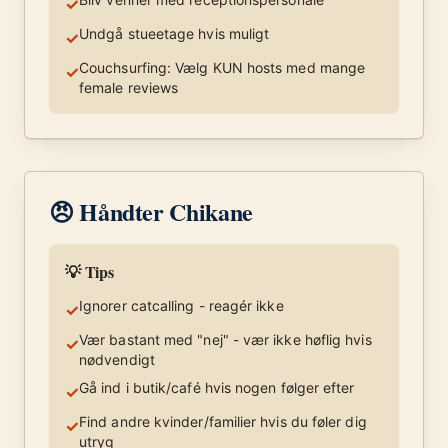
✓
Undgå stueetage hvis muligt
✓
Couchsurfing: Vælg KUN hosts med mange
✓
female reviews
😠 Håndter Chikane
💡 Tips
Ignorer catcalling - reagér ikke
✓
Vær bastant med "nej" - vær ikke høflig hvis
✓
nødvendigt
Gå ind i butik/café hvis nogen følger efter
✓
Find andre kvinder/familier hvis du føler dig
✓
utryg