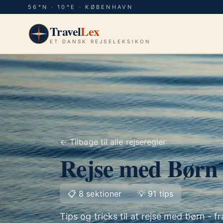
56°N · 10°E · KØBENHAVN
Travel
Lex
ET DANSK REJSELEKSIKON
← Tilbage til alle rejseregler
Rejse med Børn 
📋
8
sektioner
💡
91
tips
Tips og tricks til at rejse med børn - f