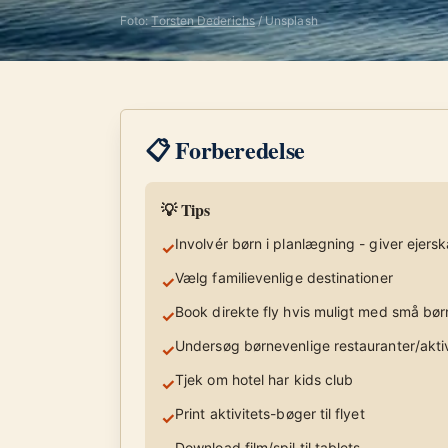
Foto:
Torsten Dederichs
/ Unsplash
📋 Forberedelse
💡 Tips
Involvér børn i planlægning - giver ejers
✓
Vælg familievenlige destinationer
✓
Book direkte fly hvis muligt med små bør
✓
Undersøg børnevenlige restauranter/aktiv
✓
Tjek om hotel har kids club
✓
Print aktivitets-bøger til flyet
✓
Download film/spil til tablets