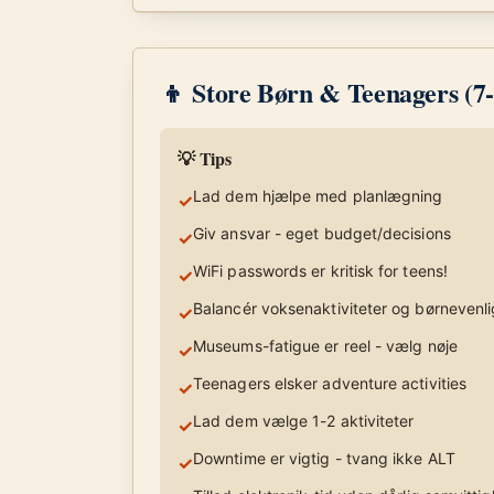
👦 Store Børn & Teenagers (7-
💡 Tips
Lad dem hjælpe med planlægning
✓
Giv ansvar - eget budget/decisions
✓
WiFi passwords er kritisk for teens!
✓
Balancér voksenaktiviteter og børnevenli
✓
Museums-fatigue er reel - vælg nøje
✓
Teenagers elsker adventure activities
✓
Lad dem vælge 1-2 aktiviteter
✓
Downtime er vigtig - tvang ikke ALT
✓