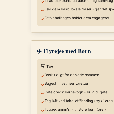
Tillad elektronik-tid uden dårlig samvitti
✓
Lær dem basic lokale fraser - gør det sjo
✓
Foto challenges holder dem engageret
✓
✈️ Flyrejse med Børn
💡 Tips
Book tidligt for at sidde sammen
✓
Bagest i flyet nær toiletter
✓
Gate check barnevogn - brug til gate
✓
Tag løft ved take-off/landing (tryk i ører)
✓
Tyggegummi/slik til store børn (ører)
✓