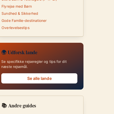
Flyrejse med Børn
Sundhed & Sikkerhed
Gode Familie-destinationer
Overlevelsestips
🌍 Udforsk lande
Se specifikke rejseregler og tips for dit
næste rejsemål.
Se alle lande
📚 Andre guides