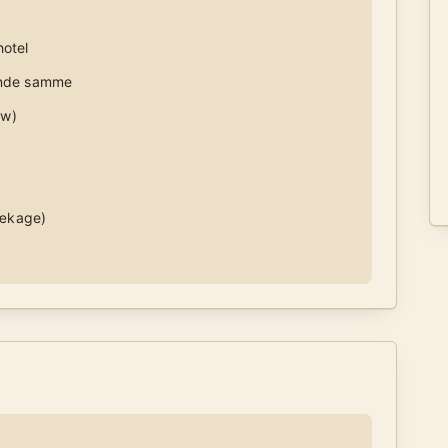
hotel
inde samme
ew)
lækage)