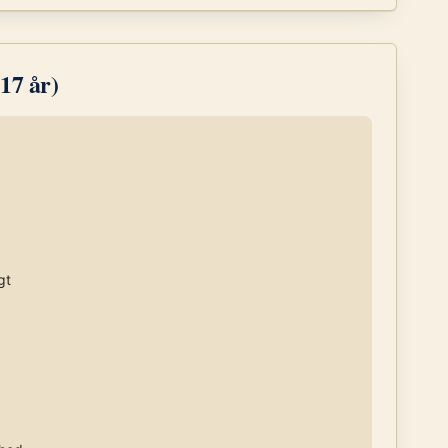
17 år)
gt