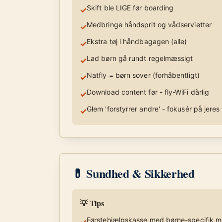
Skift ble LIGE før boarding
✓
Medbringe håndsprit og vådservietter
✓
Ekstra tøj i håndbagagen (alle)
✓
Lad børn gå rundt regelmæssigt
✓
Natfly = børn sover (forhåbentligt)
✓
Download content før - fly-WiFi dårlig
✓
Glem 'forstyrrer andre' - fokusér på jeres
✓
💊 Sundhed & Sikkerhed
💡 Tips
Førstehjælpskasse med børne-specifik m