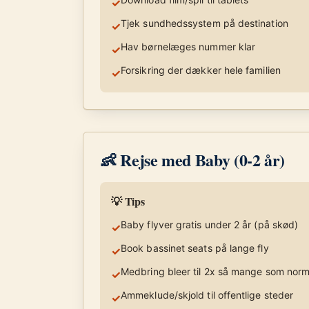
✓
Tjek sundhedssystem på destination
✓
Hav børnelæges nummer klar
✓
Forsikring der dækker hele familien
✓
👶 Rejse med Baby (0-2 år)
💡 Tips
Baby flyver gratis under 2 år (på skød)
✓
Book bassinet seats på lange fly
✓
Medbring bleer til 2x så mange som norm
✓
Ammeklude/skjold til offentlige steder
✓