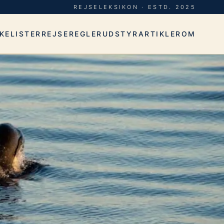
REJSELEKSIKON · ESTD. 2025
KELISTER
REJSEREGLER
UDSTYR
ARTIKLER
OM