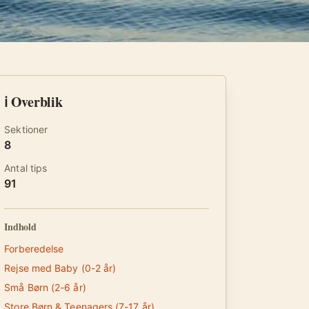
ℹ️ Overblik
Sektioner
8
Antal tips
91
Indhold
Forberedelse
Rejse med Baby (0-2 år)
Små Børn (2-6 år)
Store Børn & Teenagers (7-17 år)