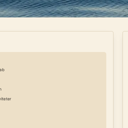
kab
n
iteter