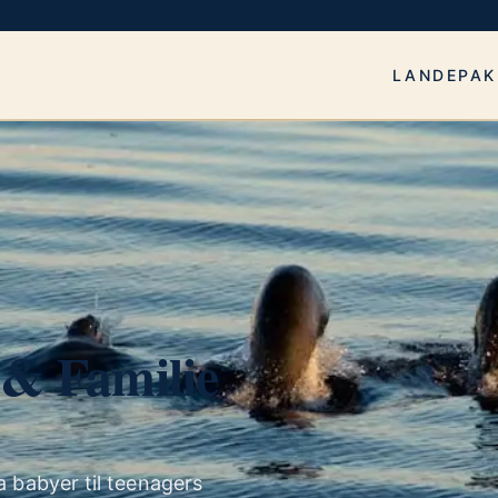
LANDE
PAK
& Familie
ra babyer til teenagers