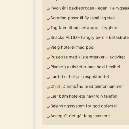
Involvér i pakkeproces - egen lille rygsæ
✓
Surprise-poser til fly (små legetøj)
✓
Tag favoritbamse/tæppe - tryghed
✓
Snacks ALTID - hangry børn = katastrofe
✓
Vælg hoteller med pool
✓
Puslepas med klistermærker = aktivitet
✓
Planlæg aktiviteter men hold flexibel
✓
Lur-tid er hellig - respektér det
✓
Child ID armbånd med telefonnummer
✓
Lær børn hotellets navn/din telefon
✓
Belønningssystem for god opførsel
✓
Acceptér det går langsommere
✓