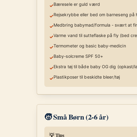
Bæresele er guld værd
✓
Rejsekrybbe eller bed om barneseng på 
✓
Medbring babymad/formula - svært at f
✓
Varme vand til sutteflaske på fly (bed cr
✓
Termometer og basic baby-medicin
✓
Baby-solcreme SPF 50+
✓
Ekstra tøj til både baby OG dig (opkast/
✓
Plastikposer til beskidte bleer/tøj
✓
🧒 Små Børn (2-6 år)
💡 Tips