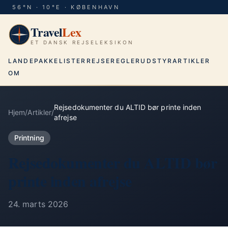
56°N · 10°E · KØBENHAVN
Travel
Lex
ET DANSK REJSELEKSIKON
LANDE
PAKKELISTER
REJSEREGLER
UDSTYR
ARTIKLER
OM
Rejsedokumenter du ALTID bør printe inden
Hjem
/
Artikler
/
afrejse
Printning
Rejsedokumenter du ALTID bør
printe inden afrejse
24. marts 2026